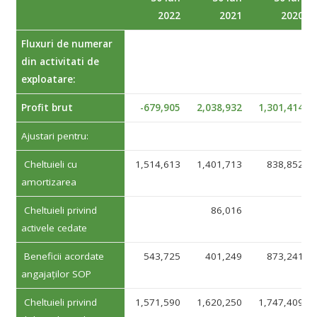
2022
2021
2020
Fluxuri de numerar
din activitati de
exploatare:
Profit brut
-679,905
2,038,932
1,301,414
Ajustari pentru:
Cheltuieli cu
1,514,613
1,401,713
838,852
amortizarea
Cheltuieli privind
86,016
activele cedate
Beneficii acordate
543,725
401,249
873,241
angajaților SOP
Cheltuieli privind
1,571,590
1,620,250
1,747,409