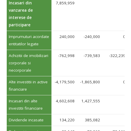
Incasari din
7,859,959
vanzarea de
interese de
participare
Imprumuturi acordate
240,000
-240,000
0
entitatilor legate
Achizitii de imobilizari
-762,998
-739,583
-322,239
corporale si
necorporale
Alte investitii in active
-4,179,500
-1,865,800
0
financiare
Incasari din alte
4,602,608
1,427,555
investitii financiare
Dividende incasate
134,220
385,082