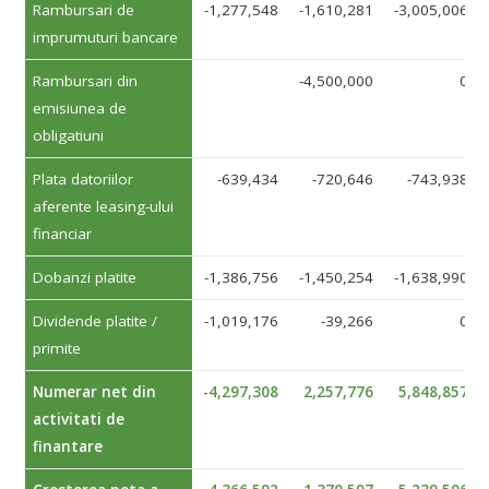
Rambursari de
-1,277,548
-1,610,281
-3,005,006
imprumuturi bancare
Rambursari din
-4,500,000
0
emisiunea de
obligatiuni
Plata datoriilor
-639,434
-720,646
-743,938
aferente leasing-ului
financiar
Dobanzi platite
-1,386,756
-1,450,254
-1,638,990
Dividende platite /
-1,019,176
-39,266
0
primite
Numerar net din
-4,297,308
2,257,776
5,848,857
activitati de
finantare