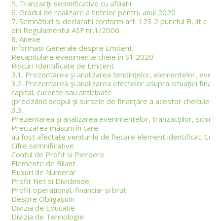
5. Tranzacţii semnificative cu afiliatii
6. Gradul de realizare a țintelor pentru anul 2020
7. Semnături si declaratii conform art. 123 2 punctul B, lit c
din Regulamentul ASF nr.1/2006.
8. Anexe
Informatii Generale despre Emitent
Recapitulare evenimente cheie în S1 2020
Riscuri Identificate de Emitent
3.1. Prezentarea şi analizarea tendinţelor, elementelor, evenim
3.2. Prezentarea şi analizarea efectelor asupra situaţiei financi
capital, curente sau anticipate
(precizând scopul şi sursele de finanţare a acestor cheltuieli),
3.3.
Prezentarea şi analizarea evenimentelor, tranzacţiilor, schimbă
Precizarea măsurii în care
au fost afectate veniturile de fiecare element identificat. Co
Cifre semnificative
Contul de Profit si Pierdere
Elemente de Bilant
Fluxuri de Numerar
Profit Net si Dividende
Profit operațional, financiar și brut
Despre Obligațiuni
Divizia de Educatie
Divizia de Tehnologie