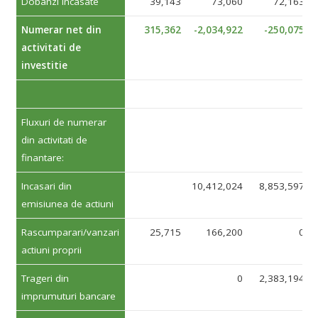
Dobanzi incasate
39,143
73,060
72,163
Numerar net din
315,362
-2,034,922
-250,075
activitati de
investitie
Fluxuri de numerar
din activitati de
finantare:
Incasari din
10,412,024
8,853,597
emisiunea de actiuni
Rascumparari/vanzari
25,715
166,200
0
actiuni proprii
Trageri din
0
2,383,194
imprumuturi bancare