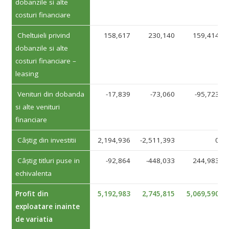
dobanzile si alte
costuri financiare
Cheltuieli privind
158,617
230,140
159,414
dobanzile si alte
costuri financiare –
leasing
Venituri din dobanda
-17,839
-73,060
-95,723
si alte venituri
financiare
Câștig din investitii
2,194,936
-2,511,393
0
Câștig titluri puse in
-92,864
-448,033
244,983
echivalenta
Profit din
5,192,983
2,745,815
5,069,590
exploatare inainte
de variatia