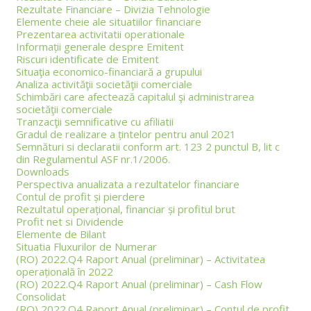
Rezultate Financiare – Divizia Tehnologie
Elemente cheie ale situatiilor financiare
Prezentarea activitatii operationale
Informații generale despre Emitent
Riscuri identificate de Emitent
Situaţia economico-financiară a grupului
Analiza activităţii societăţii comerciale
Schimbări care afectează capitalul şi administrarea
societăţii comerciale
Tranzacţii semnificative cu afiliatii
Gradul de realizare a țintelor pentru anul 2021
Semnături si declaratii conform art. 123 2 punctul B, lit c
din Regulamentul ASF nr.1/2006.
Downloads
Perspectiva anualizata a rezultatelor financiare
Contul de profit și pierdere
Rezultatul operațional, financiar și profitul brut
Profit net si Dividende
Elemente de Bilant
Situatia Fluxurilor de Numerar
(RO) 2022.Q4 Raport Anual (preliminar) – Activitatea
operațională în 2022
(RO) 2022.Q4 Raport Anual (preliminar) – Cash Flow
Consolidat
(RO) 2022.Q4 Raport Anual (preliminar) – Contul de profit