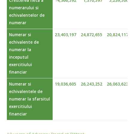
Cresterea neta a
-4,366,592
1,370,597
5,239,506
numerarului si
echivalentelor de
numerar
Numerar si
23,403,197
24,872,655
20,824,117
echivalente de
numerar la
inceputul
exercitiului
financiar
Numerar si
19,036,605
26,243,252
26,063,623
echivalentele de
numerar la sfarsitul
exercitiului
financiar