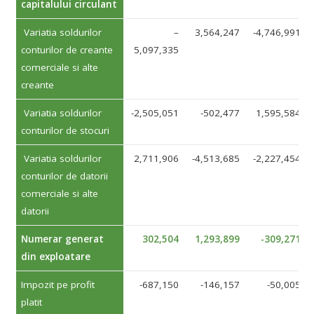
capitalului circulant
Variatia soldurilor
–
3,564,247
-4,746,991
conturilor de creante
5,097,335
comerciale si alte
creante
Variatia soldurilor
-2,505,051
-502,477
1,595,584
conturilor de stocuri
Variatia soldurilor
2,711,906
-4,513,685
-2,227,454
conturilor de datorii
comerciale si alte
datorii
Numerar generat
302,504
1,293,899
-309,271
din exploatare
Impozit pe profit
-687,150
-146,157
-50,005
platit