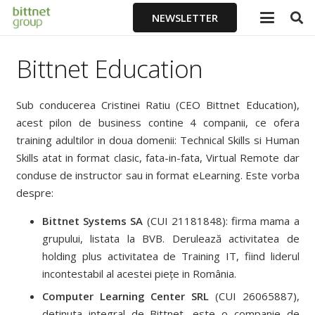
NEWSLETTER
Bittnet Education
Sub conducerea Cristinei Ratiu (CEO Bittnet Education),
acest pilon de business contine 4 companii, ce ofera
training adultilor in doua domenii: Technical Skills si Human
Skills atat in format clasic, fata-in-fata, Virtual Remote dar
conduse de instructor sau in format eLearning. Este vorba
despre:
Bittnet Systems SA
(CUI 21181848): firma mama a
grupului, listata la BVB. Derulează activitatea de
holding plus activitatea de Training IT, fiind liderul
incontestabil al acestei piețe in România.
Computer Learning Center SRL
(CUI 26065887),
detinuta integral de Bittnet, este o companie de