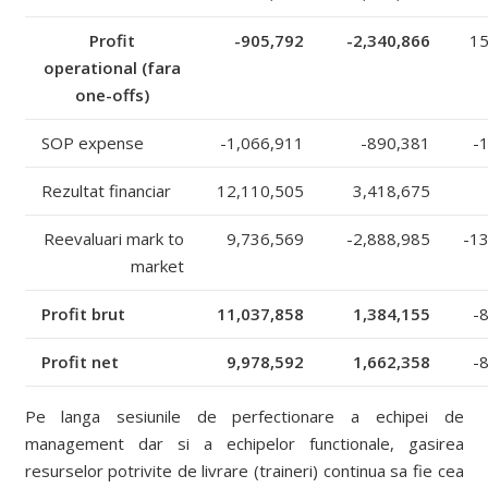
Profit
-905,792
-2,340,866
1
operational (fara
one-offs)
SOP expense
-1,066,911
-890,381
-
Rezultat financiar
12,110,505
3,418,675
Reevaluari mark to
9,736,569
-2,888,985
-1
market
Profit brut
11,037,858
1,384,155
-
Profit net
9,978,592
1,662,358
-
Pe langa sesiunile de perfectionare a echipei de
management dar si a echipelor functionale, gasirea
resurselor potrivite de livrare (traineri) continua sa fie cea