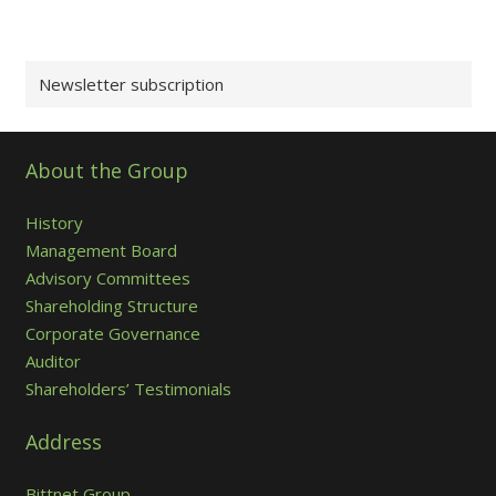
Newsletter subscription
About the Group
History
Management Board
Advisory Committees
Shareholding Structure
Corporate Governance
Auditor
Shareholders’ Testimonials
Address
Bittnet Group