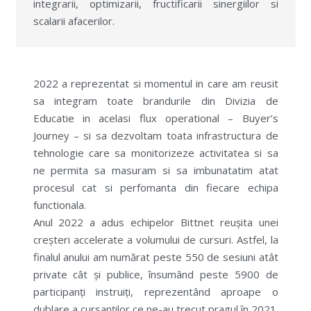
integrarii, optimizarii, fructificarii sinergiilor si
scalarii afacerilor.
2022 a reprezentat si momentul in care am reusit
sa integram toate brandurile din Divizia de
Educatie in acelasi flux operational – Buyer’s
Journey – si sa dezvoltam toata infrastructura de
tehnologie care sa monitorizeze activitatea si sa
ne permita sa masuram si sa imbunatatim atat
procesul cat si perfomanta din fiecare echipa
functionala.
Anul 2022 a adus echipelor Bittnet reușita unei
creșteri accelerate a volumului de cursuri. Astfel, la
finalul anului am numărat peste 550 de sesiuni atât
private cât și publice, însumând peste 5900 de
participanți instruiți, reprezentând aproape o
dublare a cursanților ce ne-au trecut pragul în 2021.