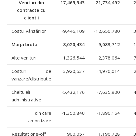
Venituri din
17,465,543
21,734,492
contracte cu
clientii
Costul vânzărilor
-9,445,109
-12,650,780
Marja bruta
8,020,434
9,083,712
Alte venituri
1,326,544
2,378,064
Costuri de
-3,920,537
-4,970,014
vanzare/distributie
Cheltuieli
-5,432,176
-7,635,900
administrative
din care
-1,350,840
-1,896,154
amortizare
Rezultat one-off
900,057
1,196,728