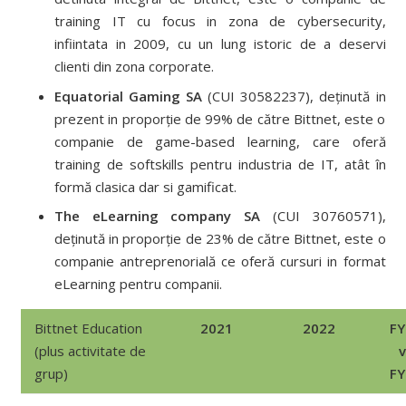
training IT cu focus in zona de cybersecurity,
infiintata in 2009, cu un lung istoric de a deservi
clienti din zona corporate.
Equatorial Gaming SA
(CUI 30582237), deținută in
prezent in proporție de 99% de către Bittnet, este o
companie de game-based learning, care oferă
training de softskills pentru industria de IT, atât în
formă clasica dar si gamificat.
The eLearning company SA
(CUI 30760571),
deținută in proporție de 23% de către Bittnet, este o
companie antreprenorială ce oferă cursuri in format
eLearning pentru companii.
Bittnet Education
2021
2022
FY
(plus activitate de
v
grup)
FY