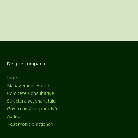
Despre companie
Istoric
Management Board
Comitete Consultative
Structura acționariatului
Guvernanță corporativă
Auditor
Testimoniale acționari