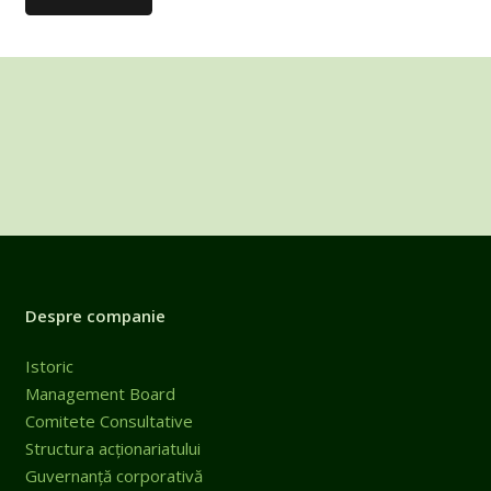
Despre companie
Istoric
Management Board
Comitete Consultative
Structura acționariatului
Guvernanță corporativă