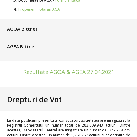
Documente pt AGA –
Formularistica
Propuneri Hotarari AGA
AGOA Bittnet
AGEA Bittnet
Rezultate AGOA & AGEA 27.04.2021
Drepturi de Vot
La data publicarii prezentului convocator, societatea are inregitstrat la
Registrul Comertului un numar total de 282,609,943 actiuni. Dintre
acestea, Depozitarul Central are inrgistrate un numar de 247.228.275
actiuni. Dintre acestea, un numar de 9,261,757 actiuni sunt detinute de