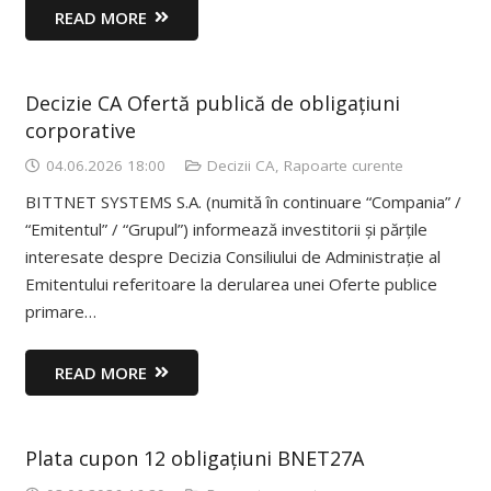
READ MORE
Decizie CA Ofertă publică de obligațiuni
corporative
04.06.2026 18:00
Decizii CA
,
Rapoarte curente
BITTNET SYSTEMS S.A. (numită în continuare “Compania” /
“Emitentul” / “Grupul”) informează investitorii și părțile
interesate despre Decizia Consiliului de Administrație al
Emitentului referitoare la derularea unei Oferte publice
primare…
READ MORE
Plata cupon 12 obligațiuni BNET27A