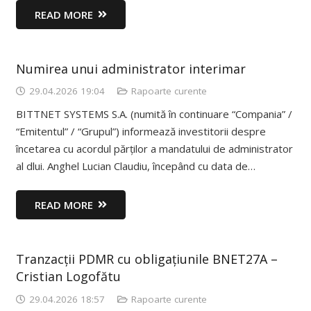
READ MORE
Numirea unui administrator interimar
29.04.2026 19:04
Rapoarte curente
BITTNET SYSTEMS S.A. (numită în continuare “Compania” /
“Emitentul” / “Grupul”) informează investitorii despre
încetarea cu acordul părților a mandatului de administrator
al dlui. Anghel Lucian Claudiu, începând cu data de…
READ MORE
Tranzacții PDMR cu obligațiunile BNET27A –
Cristian Logofătu
29.04.2026 18:57
Rapoarte curente