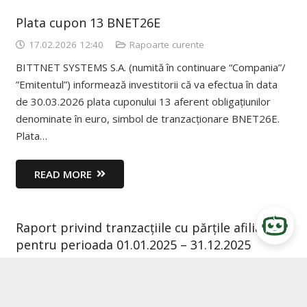
Plata cupon 13 BNET26E
17.02.2026 12:40
Rapoarte curente
BITTNET SYSTEMS S.A. (numită în continuare “Compania”/
”Emitentul”) informează investitorii că va efectua în data
de 30.03.2026 plata cuponului 13 aferent obligațiunilor
denominate în euro, simbol de tranzacționare BNET26E.
Plata…
READ MORE
Raport privind tranzacțiile cu părțile afiliate
pentru perioada 01.01.2025 – 31.12.2025
30.01.2026 17:53
Rapoarte curente
În conformitate cu prevederile art. 108 din Legea 24/2017
republicată, BITTNET SYSTEMS SA (numită în continuare