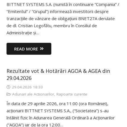
BITTNET SYSTEMS S.A. (numită în continuare “Compania” /
“Emitentul” / “Grupul”) informează investitorii despre
tranzacțiile de vânzare de obligațiuni BNET27A derulate
de dl. Cristian Logofătu, membru în Consiliul de
Administrație și…
READ MORE
Rezultate vot & Hotărâri AGOA & AGEA din
29.04.2026
29.04.2026 18:33
Adunari ale Actionarilor
,
Rapoarte curente
În data de 29 aprilie 2026, ora 11:00 (ora României),
acționarii BITTNET SYSTEMS S.A., (“Societatea”) s-au
întâlnit fizic în Adunarea Generală Ordinară a Acționarilor
(“AGOA”) iar de la ora 12:00…