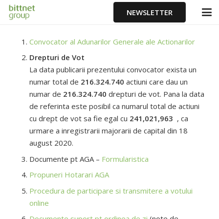
NEWSLETTER
Convocator al Adunarilor Generale ale Actionarilor
Drepturi de Vot
La data publicarii prezentului convocator exista un
numar total de
216.324.740
actiuni care dau un
numar de
216.324.740
drepturi de vot. Pana la data
de referinta este posibil ca numarul total de actiuni
cu drept de vot sa fie egal cu
241,021,963
, ca
urmare a inregistrarii majorarii de capital din 18
august 2020.
Documente pt AGA –
Formularistica
Propuneri Hotarari AGA
Procedura de participare si transmitere a votului
online
Documente suport pt ordinea de zi
(note de