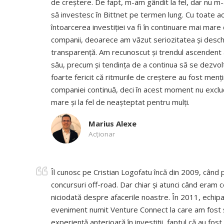
de creștere. De fapt, m-am gândit la fel, dar nu m
să investesc în Bittnet pe termen lung. Cu toate a
întoarcerea investiției va fi în continuare mai mare
companii, deoarece am văzut seriozitatea și desch
transparență. Am recunoscut și trendul ascendent al
său, precum și tendința de a continua să se dezvolt
foarte fericit că ritmurile de creștere au fost menț
companiei continuă, deci în acest moment nu exclu
mare și la fel de neașteptat pentru mulți.
Marius Alexe
Acţionar
Îl cunosc pe Cristian Logofatu încă din 2009, când
concursuri off-road. Dar chiar și atunci când eram c
niciodată despre afacerile noastre. În 2011, echipa 
eveniment numit Venture Connect la care am fost ș
experiență anterioară în investiții, faptul că au fost