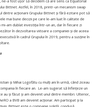
ei, ne-a fost ușor să decidem că are sens ca Equatorial
lui Bittnet. Astfel, în 2018, printr-un mecanism swap
l dintre acționarii Grupului Bittnet și fără ezitare pot să
ele mai bune decizii pe care le-am luat în calitate de
i-am dublat investiția într-un an, dar în fiecare zi
crezător în dezvoltarea viitoare a companiei și de aceea
executivă în cadrul Grupului în 2019, pentru a susține în
ltare.
u
istian și Mihai Logofătu cu mulți ani în urmă, când ziceau
compania în fiecare an. Le-am sugerat să înființeze un
e au și făcut și am devenit unul dintre membri. Ulterior,
 AeRO a BVB am devenit acționar. Am participat și la
țiuni. Bittnet este o companie solidă, condusă