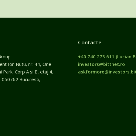
Contacte
Group
+40 740 273 611
(Lucian B
gent Ion Nutu, nr. 44, One
investors@bittnet.ro
 Park, Corp A si B, etaj 4,
askformore@investors.bit
, 050762 Bucuresti,