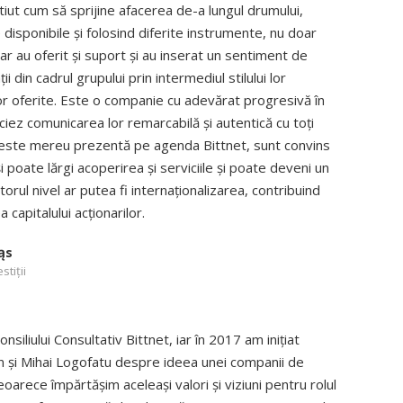
știut cum să sprijine afacerea de-a lungul drumului,
 disponibile și folosind diferite instrumente, nu doar
ar au oferit și suport și au inserat un sentiment de
 din cadrul grupului prin intermediul stilului lor
lor oferite. Este o companie cu adevărat progresivă în
ciez comunicarea lor remarcabilă și autentică cu toți
 este mereu prezentă pe agenda Bittnet, sunt convins
i poate lărgi acoperirea și serviciile și poate deveni un
orul nivel ar putea fi internaționalizarea, contribuind
a capitalului acționarilor.
ąs
stiții
siliului Consultativ Bittnet, iar în 2017 am inițiat
ian și Mihai Logofatu despre ideea unei companii de
oarece împărtășim aceleași valori și viziuni pentru rolul