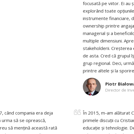
focusată pe viitor. Ei au 
explorând toate opțiunile
instrumente financiare, d
ownership printre angajații
managerial și a beneficii
multiple dimensiuni. Apre
stakeholderii. Creșterea
de asta. Cred că grupul îș
grup regional. Deci, următ
printre altele și la sporire
Piotr Białow
Director de Inve
017, când compania era deja
În 2015, m-am alăturat Con
să urma să se oprească,
primele discuții cu Crist
greu să mențină această rată
educație și tehnologie. De