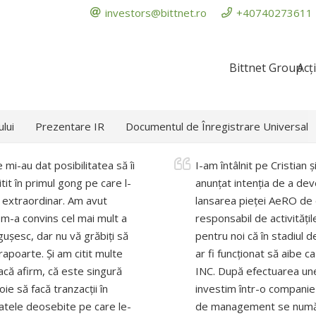
investors@bittnet.ro
+40740273611
Bittnet Group
Acț
ului
Prezentare IR
Documentul de Înregistrare Universal
 mi-au dat posibilitatea să îi
I-am întâlnit pe Cristian ș
tit în primul gong pe care l-
anunțat intenția de a dev
a extraordinar. Am avut
lansarea pieței AeRO de 
e m-a convins cel mai mult a
responsabil de activitățil
ngușesc, dar nu vă grăbiți să
pentru noi că în stadiul 
rapoarte. Și am citit multe
ar fi funcționat să aibe c
acă afirm, că este singură
INC. După efectuarea unei
ie să facă tranzacții în
investim într-o companie 
ltatele deosebite pe care le-
de management se numără