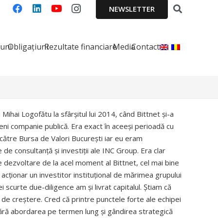
NEWSLETTER
iuni
Obligațiuni
Rezultate financiare
Media
Contact
i Mihai Logofătu la sfârșitul lui 2014, când Bittnet și-a
eni companie publică. Era exact în aceeși perioadă cu
către Bursa de Valori București iar eu eram
e de consultanță și investiții ale INC Group. Era clar
de dezvoltare de la acel moment al Bittnet, cel mai bine
a acționar un investitor instituțional de mărimea grupului
 scurte due-diligence am și livrat capitalul. Știam că
de creștere. Cred că printre punctele forte ale echipei
 abordarea pe termen lung și gândirea strategică