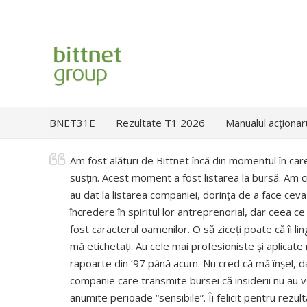
BNET31E
Rezultate T1 2026
Manualul acționar
Am fost alături de Bittnet încă din momentul în care
susțin. Acest moment a fost listarea la bursă. Am ci
au dat la listarea companiei, dorința de a face cev
încredere în spiritul lor antreprenorial, dar ceea c
fost caracterul oamenilor. O să ziceți poate că îi li
mă etichetați. Au cele mai profesioniste și aplicate 
rapoarte din ’97 până acum. Nu cred că mă înșel, d
companie care transmite bursei că insiderii nu au vo
anumite perioade “sensibile”. Îi felicit pentru rezu