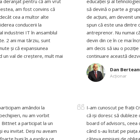
-a deranjat pentru că am vrut
educației și al tehnologi
cestea, am fost convins că
să devină o parte a grupu
 decât cea a multor alte
de acțiuni, am devenit unu
iderea conducerii la
spun că este una dintre c
 industriei IT în ansamblul
antreprenor. Nu numai că m
e. 2 ani mai târziu, sunt
devin din ce în ce mai în
inute și că expansiunea
am decis să iau o poziție 
d un val de creștere, mult mai
continuare această dezvo
Dan Bertean
Acţionar
 participam amândoi la
I-am cunoscut pe frații Cr
oechipieri, nu am vorbit
că iși doresc să dubleze 
Bittnet a participat la un
board of advisors, ceea c
i eu invitat. Deși nu aveam
când s-au listat pe piața
 foarte buni în a explica ce
câteva emisiuni de obliga