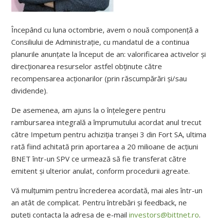
Începând cu luna octombrie, avem o nouă componență a
Consiliului de Administrație, cu mandatul de a continua
planurile anunțate la început de an: valorificarea activelor și
direcționarea resurselor astfel obținute către
recompensarea acționarilor (prin răscumpărări și/sau
dividende).
De asemenea, am ajuns la o înțelegere pentru
rambursarea integrală a împrumutului acordat anul trecut
către Impetum pentru achiziția tranșei 3 din Fort SA, ultima
rată fiind achitată prin aportarea a 20 milioane de acțiuni
BNET într-un SPV ce urmează să fie transferat către
emitent și ulterior anulat, conform procedurii agreate.
Vă mulțumim pentru încrederea acordată, mai ales într-un
an atât de complicat. Pentru întrebări și feedback, ne
puteți contacta la adresa de e-mail
investors@bittnet.ro
.