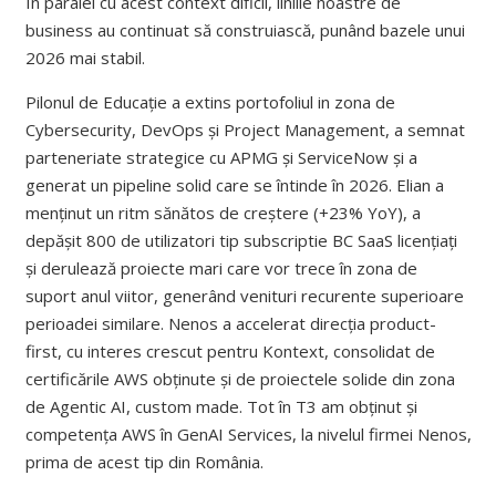
În paralel cu acest context dificil, liniile noastre de
business au continuat să construiască, punând bazele unui
2026 mai stabil.
Pilonul de Educație a extins portofoliul in zona de
Cybersecurity, DevOps și Project Management, a semnat
parteneriate strategice cu APMG și ServiceNow și a
generat un pipeline solid care se întinde în 2026. Elian a
menținut un ritm sănătos de creștere (+23% YoY), a
depășit 800 de utilizatori tip subscriptie BC SaaS licențiați
și derulează proiecte mari care vor trece în zona de
suport anul viitor, generând venituri recurente superioare
perioadei similare. Nenos a accelerat direcția product-
first, cu interes crescut pentru Kontext, consolidat de
certificările AWS obținute și de proiectele solide din zona
de Agentic AI, custom made. Tot în T3 am obținut și
competența AWS în GenAI Services, la nivelul firmei Nenos,
prima de acest tip din România.