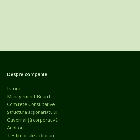
Despre companie
Istoric
Management Board
Comitete Consultative
Structura acționariatului
Guvernanță corporativă
Auditor
Testimoniale acționari