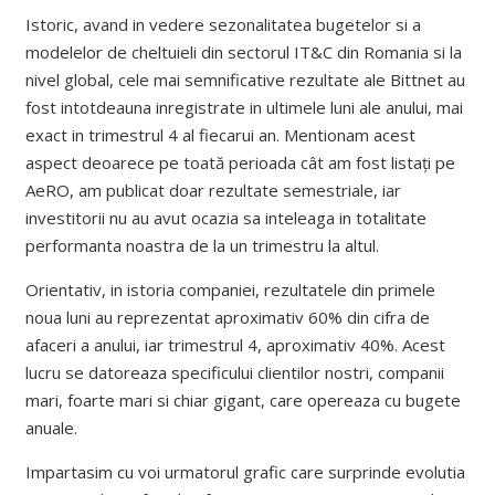
Istoric, avand in vedere sezonalitatea bugetelor si a
modelelor de cheltuieli din sectorul IT&C din Romania si la
nivel global, cele mai semnificative rezultate ale Bittnet au
fost intotdeauna inregistrate in ultimele luni ale anului, mai
exact in trimestrul 4 al fiecarui an. Mentionam acest
aspect deoarece pe toată perioada cât am fost listați pe
AeRO, am publicat doar rezultate semestriale, iar
investitorii nu au avut ocazia sa inteleaga in totalitate
performanta noastra de la un trimestru la altul.
Orientativ, in istoria companiei, rezultatele din primele
noua luni au reprezentat aproximativ 60% din cifra de
afaceri a anului, iar trimestrul 4, aproximativ 40%. Acest
lucru se datoreaza specificului clientilor nostri, companii
mari, foarte mari si chiar gigant, care opereaza cu bugete
anuale.
Impartasim cu voi urmatorul grafic care surprinde evolutia