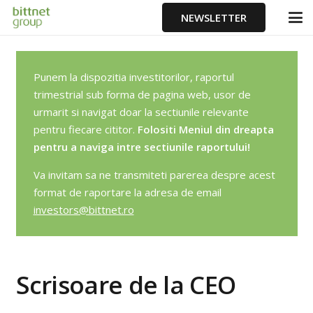
NEWSLETTER
Punem la dispozitia investitorilor, raportul
trimestrial sub forma de pagina web, usor de
urmarit si navigat doar la sectiunile relevante
pentru fiecare cititor.
Folositi Meniul din dreapta
pentru a naviga intre sectiunile raportului!
Va invitam sa ne transmiteti parerea despre acest
format de raportare la adresa de email
investors@bittnet.ro
Scrisoare de la CEO