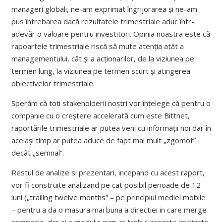
manageri globali, ne-am exprimat îngrijorarea și ne-am
pus întrebarea dacă rezultatele trimestriale aduc într-
adevăr o valoare pentru investitori. Opinia noastra este că
rapoartele trimestriale riscă să mute atenția atât a
managementului, cât și a acționarilor, de la viziunea pe
termen lung, la viziunea pe termen scurt și atingerea
obiectivelor trimestriale.
Sperăm că toți stakeholderii noștri vor înțelege că pentru o
companie cu o creștere accelerată cum este Bittnet,
raportările trimestriale ar putea veni cu informații noi dar în
același timp ar putea aduce de fapt mai mult „zgomot”
decât „semnal”.
Restul de analize si prezentari, incepand cu acest raport,
vor fi construite analizand pe cat posibil perioade de 12
luni („trailing twelve months” – pe principiul mediei mobile
– pentru a da o masura mai buna a directiei in care merge