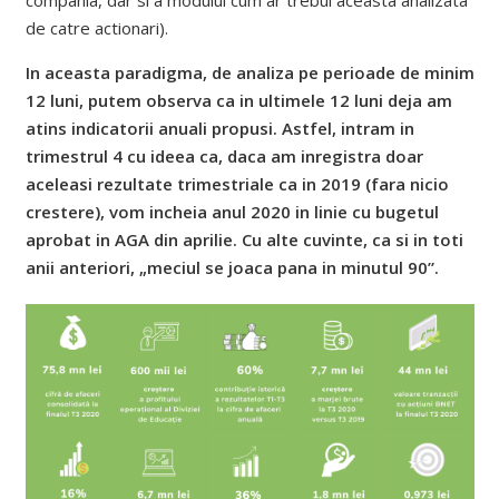
compania, dar si a modului cum ar trebui aceasta analizata
de catre actionari).
In aceasta paradigma, de analiza pe perioade de minim
12 luni, putem observa ca in ultimele 12 luni deja am
atins indicatorii anuali propusi. Astfel, intram in
trimestrul 4 cu ideea ca, daca am inregistra doar
aceleasi rezultate trimestriale ca in 2019 (fara nicio
crestere), vom incheia anul 2020 in linie cu bugetul
aprobat in AGA din aprilie. Cu alte cuvinte, ca si in toti
anii anteriori, „meciul se joaca pana in minutul 90”.