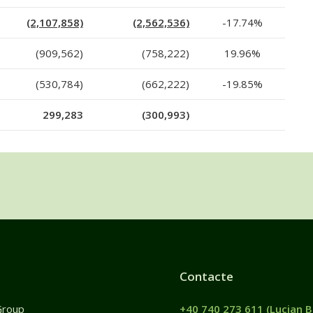
(2,107,858)
(2,562,536)
-17.74%
(909,562)
(758,222)
19.96%
(530,784)
(662,222)
-19.85%
299,283
(300,993)
Contacte
Group
+40 740 273 611
(Lucian B