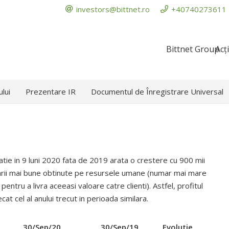
investors@bittnet.ro
+40740273611
Bittnet Group
Acț
ului
Prezentare IR
Documentul de Înregistrare Universal
atie in 9 luni 2020 fata de 2019 arata o crestere cu 900 mii
rcarii mai bune obtinute pe resursele umane (numar mai mare
entru a livra aceeasi valoare catre clienti). Astfel, profitul
at cel al anului trecut in perioada similara.
30/Sep/20
30/Sep/19
Evolutie