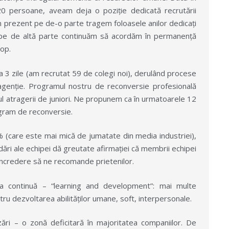
20 persoane, aveam deja o poziție dedicată recrutării
 în prezent pe de-o parte tragem foloasele anilor dedicați
și pe de altă parte continuăm să acordăm în permanență
cop.
a 3 zile (am recrutat 59 de colegi noi), derulând procese
o agenție. Programul nostru de reconversie profesională
l atragerii de juniori. Ne propunem ca în urmatoarele 12
rogram de reconversie.
% (care este mai mică de jumatate din media industriei),
ări ale echipei dă greutate afirmației că membrii echipei
u încredere să ne recomande prietenilor.
a continuă – “learning and development”: mai multe
ru dezvoltarea abilităților umane, soft, interpersonale.
ri – o zonă deficitară în majoritatea companiilor. De