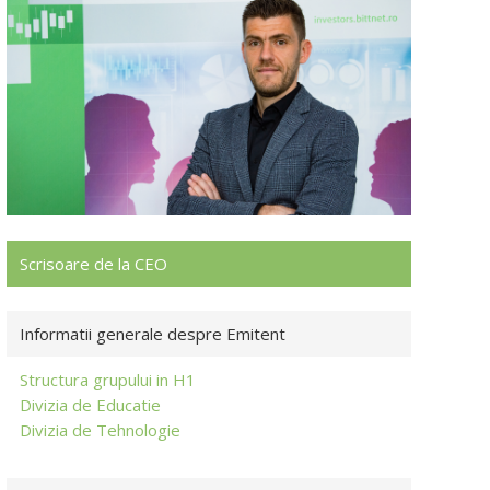
Scrisoare de la CEO
Informatii generale despre Emitent
Structura grupului in H1
Divizia de Educatie
Divizia de Tehnologie