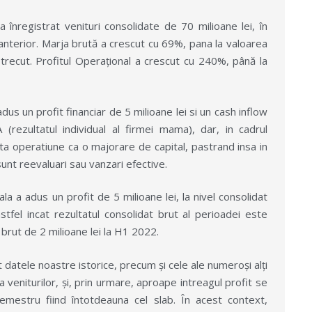
a înregistrat venituri consolidate de 70 milioane lei, în
anterior. Marja brută a crescut cu 69%, pana la valoarea
l trecut. Profitul Operațional a crescut cu 240%, până la
adus un profit financiar de 5 milioane lei si un cash inflow
(rezultatul individual al firmei mama), dar, in cadrul
sta operatiune ca o majorare de capital, pastrand insa in
sunt reevaluari sau vanzari efective.
onala a adus un profit de 5 milioane lei, la nivel consolidat
stfel incat rezultatul consolidat brut al perioadei este
 brut de 2 milioane lei la H1 2022.
 datele noastre istorice, precum și cele ale numeroși alți
a veniturilor, și, prin urmare, aproape intreagul profit se
 semestru fiind întotdeauna cel slab. În acest context,