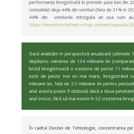
performanța înregistrată în primele șase luni din 2
consolidat deja 44% din venituri (fata de 31% in 2021
44% din veniturile intregului an asa cum au f
https://investors.bittnet.ro/wp-content/upload
Dacă analizăm în perspectivă anualizată (ultimele 1
depășesc valoarea de 134 milioane lei (comparativ
brută înregistrează o creștere de peste 11 milioane 
este de peste trei ori mai mare, înregistrând va
milioane lei, față de 2.2 milioane lei pentru perioa
anul acesta poate fi obținută dacă a doua jumatate 
anul trecut, fără să mai existe în S2 creșterea înregi
În cadrul Diviziei de Tehnologie, concentrarea pe 