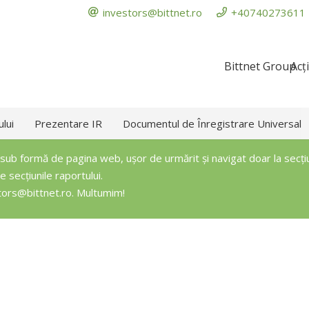
investors@bittnet.ro
+40740273611
Bittnet Group
Acț
ului
Prezentare IR
Documentul de Înregistrare Universal
sub formă de pagina web, ușor de urmărit și navigat doar la secțiun
 secțiunile raportului.
tors@bittnet.ro
. Multumim!