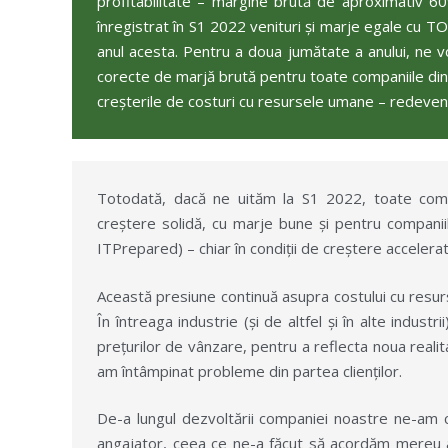
profitabilitate – margine brută de aproximativ 60
înregistrat în S1 2022 venituri și marje egale cu 
anul acesta. Pentru a doua jumătate a anului, ne 
corecte de marjă brută pentru toate companiile din 
creșterile de costuri cu resursele umane – redeveni
Totodată, dacă ne uităm la S1 2022, toate compa
creștere solidă, cu marje bune și pentru companii
ITPrepared) – chiar în condiții de creștere accelera
Această presiune continuă asupra costului cu resurs
În întreaga industrie (și de altfel și în alte indust
prețurilor de vânzare, pentru a reflecta noua reali
am întâmpinat probleme din partea clienților.
De-a lungul dezvoltării companiei noastre ne-am c
angajator, ceea ce ne-a făcut să acordăm mereu a