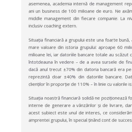
asemenea, academia internă de management repre
ani un business de 100 milioane de euro. Ne axăm 
middle management din fiecare companie. La n
inclusiv coaching extern.
Situația financiară a grupului este una foarte bună, 
mare valoare din istoria grupului: aproape 60 milioa
milioane lei, iar datoriile bancare totale au scăzut
întotdeauna în vedere – de a avea sursele de fina
dacă anul trecut ±70% din datoria bancară era pe
reprezintă doar ±40% din datoriile bancare. Dato
clienților în proporție de 110% – în linie cu valorile is
Situația noastră financiară solidă ne poziționează f
interne de generare a vânzărilor și de livrare, dar 
acest subiect este unul de interes, ce considerăm 
amprentei grupului, în special ținând cont de succe