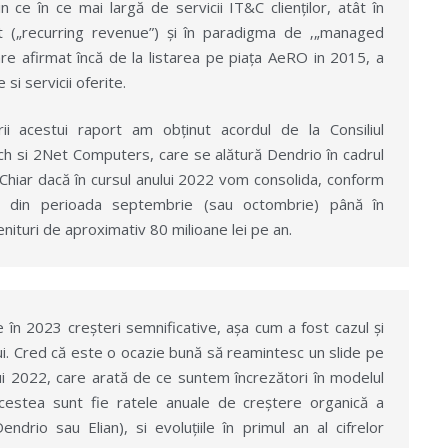
e în ce mai largă de servicii IT&C clienților, atât în
t („recurring revenue”) și în paradigma de ‚„managed
tare afirmat încă de la listarea pe piața AeRO in 2015, a
si servicii oferite.
rii acestui raport am obținut acordul de la Consiliul
ch si 2Net Computers, care se alătură Dendrio în cadrul
Chiar dacă în cursul anului 2022 vom consolida, conform
nii din perioada septembrie (sau octombrie) până în
ituri de aproximativ 80 milioane lei pe an.
în 2023 creșteri semnificative, așa cum a fost cazul și
ui. Cred că este o ocazie bună să reamintesc un slide pe
ului 2022, care arată de ce suntem încrezători în modelul
acestea sunt fie ratele anuale de creștere organică a
ndrio sau Elian), si evoluțiile în primul an al cifrelor