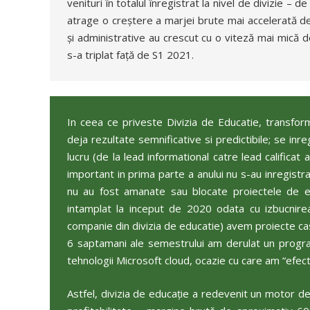
venituri în totalul înregistrat la nivel de divizie –
atrage o creștere a marjei brute mai accelerată dec
și administrative au crescut cu o viteză mai mică de
s-a triplat față de S1 2021.
In ceea ce priveste Divizia de Educatie, transfor
deja rezultate semnificative si predictibile; se inr
lucru (de la lead informational catre lead calificat
important in prima parte a anului nu s-au inregistr
nu au fost amanate sau blocate proiectele de ed
intamplat la inceput de 2020 odata cu izbucnire
companie din divizia de educatie) avem proiecte cast
6 saptamani ale semestrului am derulat un progr
tehnologii Microsoft cloud, ocazie cu care am “efect
Astfel, divizia de educație a redevenit un motor de 