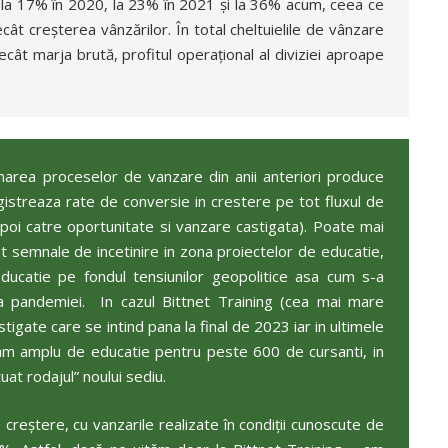
 de la 17% în 2020, la 23% în 2021 și la 36% acum, ceea ce
ât creșterea vânzărilor. În total cheltuielile de vânzare
cât marja brută, profitul operațional al diviziei aproape
marea proceselor de vanzare din anii anteriori produce
egistreaza rate de conversie in crestere pe tot fluxul de
 apoi catre oportunitate si vanzare castigata). Poate mai
at semnale de incetinire in zona proiectelor de educatie,
ucatie pe fondul tensiunilor geopolitice asa cum s-a
a pandemiei. In cazul Bittnet Training (cea mai mare
igate care se intind pana la final de 2023 iar in ultimele
am amplu de educatie pentru peste 600 de cursanti, in
uat rodajul” noului sediu.
creștere, cu vanzarile realizate în condiții cunoscute de