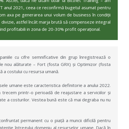
%. Astfel, dacă ne uităm doar la Bittnet Training – am
TOT anul 2021, ceea ce reconfirmă bugetul asumat pentru
vom axa pe generarea unui volum de business în condiții
divizie, astfel încât marja brută să compenseze integral
nd profitabili in zona de 20-30% profit operațional.
niile cu cifre semnificative din grup înregistrează o
le nou alăturate – Fort (fosta GRX) și Optimizor (fosta
tă a costului cu resursa umană.
ele umane este caracteristica definitorie a anului 2022.
rii) trecem printr-o perioadă de reajustare a serviciilor și
tate a costurilor. Vestea bună este că mai degraba nu nu
onfruntat permanent cu o piață a muncii dificilă pentru
tenție întregului domeniu al resurselor umane. Dacă în