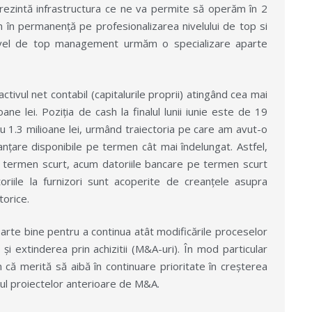
zintă infrastructura ce ne va permite să operăm în 2
în permanență pe profesionalizarea nivelului de top si
ivel de top management urmăm o specializare aparte
activul net contabil (capitalurile proprii) atingând cea mai
ne lei. Poziția de cash la finalul lunii iunie este de 19
 cu 1.3 milioane lei, urmând traiectoria pe care am avut-o
nțare disponibile pe termen cât mai îndelungat. Astfel,
 termen scurt, acum datoriile bancare pe termen scurt
riile la furnizori sunt acoperite de creanțele asupra
torice.
oarte bine pentru a continua atât modificările proceselor
și extinderea prin achizitii (M&A-uri). În mod particular
că merită să aibă în continuare prioritate în creșterea
sul proiectelor anterioare de M&A.