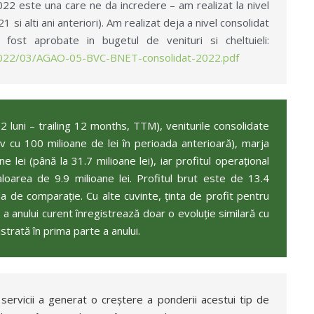
022 este una care ne da incredere – am realizat la nivel
 si alti ani anteriori). Am realizat deja a nivel consolidat
ost aprobate in bugetul de venituri si cheltuieli:
s/2022/03/AGAO-05-BVC-BNET-consolidat-2022.pdf
2 luni – trailing 12 months, TTM), veniturile consolidate
 cu 100 milioane de lei în perioada anterioară), marja
lei (până la 31.7 milioane lei), iar profitul operațional
loarea de 9.9 milioane lei. Profitul brut este de 13.4
da de comparație. Cu alte cuvinte, ținta de profit pentru
a anului curent înregistrează doar o evoluție similară cu
strată în prima parte a anului.
servicii a generat o creștere a ponderii acestui tip de