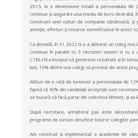
2015, la o dimensiune totală a personalului de 
continue și asigurării unui mediu de lucru dezirabil,
construirii unei culturi de companie sănătoasă, 
atenție, eforturi și resurse semnificative în acest s
Ca dovadă, în S1 2022 ni s-a alăturat un coleg nou l
continue în paralel cu 5 recrutori seniori si cu 
CTRL+N a început să genereze rezultate și în sensu
luni, 10% dintre noii colegi să provină din acest p
Alături de o rată de turnover a personalului de 12
faptul că 40% din candidații acceptați sunt recomand
se bucură să facă parte din colectivul Bittnet, și a
După recrutare, următorul pas este dezvoltare
programe de cursuri deschise tuturor colegilor pent
Am construit și implementat o academie de vânză