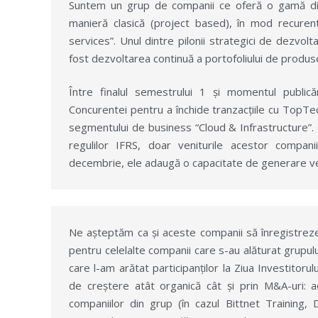
Suntem un grup de companii ce oferă o gamă din c
manieră clasică (project based), în mod recuren
services”. Unul dintre pilonii strategici de dezvol
fost dezvoltarea continuă a portofoliului de produse 
Între finalul semestrului 1 și momentul publică
Concurentei pentru a închide tranzacțiile cu TopTe
segmentului de business “Cloud & Infrastructure”. 
regulilor IFRS, doar veniturile acestor compa
decembrie, ele adaugă o capacitate de generare ven
Ne așteptăm ca și aceste companii să înregistreze 
pentru celelalte companii care s-au alăturat grupul
care l-am arătat participanților la Ziua Investitor
de creștere atât organică cât și prin M&A-uri: 
companiilor din grup (în cazul Bittnet Training, De