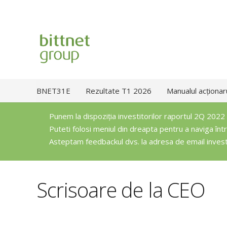
BNET31E
Rezultate T1 2026
Manualul acționar
Punem la dispoziția investitorilor raportul 2Q 2022 
Puteti folosi meniul din dreapta pentru a naviga între
Asteptam feedbackul dvs. la adresa de email
inves
Scrisoare de la CEO