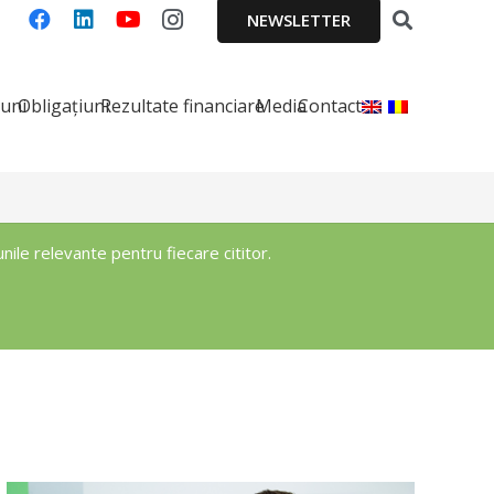
NEWSLETTER
iuni
Obligațiuni
Rezultate financiare
Media
Contact
ile relevante pentru fiecare cititor.