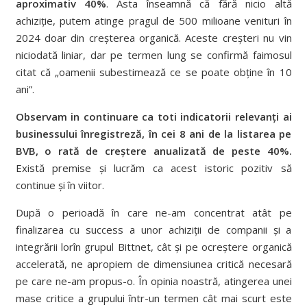
aproximativ 40%
. Asta înseamnă că fără nicio altă
achiziție, putem atinge pragul de 500 milioane venituri în
2024 doar din creșterea organică. Aceste creșteri nu vin
niciodată liniar, dar pe termen lung se confirmă faimosul
citat că „oamenii subestimează ce se poate obține în 10
ani”.
Observam in continuare ca toti indicatorii relevanți ai
businessului înregistreză, în cei 8 ani de la listarea pe
BVB, o rată de creștere anualizată de peste 40%.
Există premise și lucrăm ca acest istoric pozitiv să
continue și în viitor.
După o perioadă în care ne-am concentrat atât pe
finalizarea cu success a unor achiziții de companii și a
integrării lorîn grupul Bittnet, cât și pe ocreștere organică
accelerată, ne apropiem de dimensiunea critică necesară
pe care ne-am propus-o. În opinia noastră, atingerea unei
mase critice a grupului într-un termen cât mai scurt este