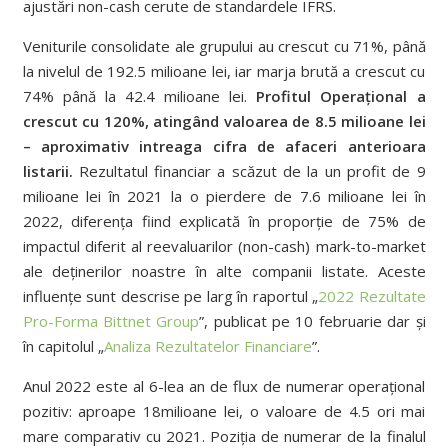
ajustări non-cash cerute de standardele IFRS.
Veniturile consolidate ale grupului au crescut cu 71%, până
la nivelul de 192.5 milioane lei, iar marja brută a crescut cu
74% până la 42.4 milioane lei.
Profitul Operațional a
crescut cu 120%, atingând valoarea de 8.5 milioane lei
– aproximativ intreaga cifra de afaceri anterioara
listarii.
Rezultatul financiar a scăzut de la un profit de 9
milioane lei în 2021 la o pierdere de 7.6 milioane lei în
2022, diferența fiind explicată în proporție de 75% de
impactul diferit al reevaluarilor (non-cash) mark-to-market
ale deținerilor noastre în alte companii listate. Aceste
influențe sunt descrise pe larg în raportul „
2022 Rezultate
Pro-Forma Bittnet Group
”, publicat pe 10 februarie dar și
în capitolul „
Analiza Rezultatelor Financiare
”.
Anul 2022 este al 6-lea an de flux de numerar operațional
pozitiv: aproape 18milioane lei, o valoare de 4.5 ori mai
mare comparativ cu 2021. Poziția de numerar de la finalul