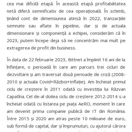
cea mai dificilă etapă. În această etapă profitabilitatea
netă diferă semnificativ de cea operațională. În schimb,
ținând cont de dimensiunea atinsă în 2022, tranzacțiile
semnate sau aflate în pipeline, dar și de actuala
dimensionare și componență a echipei, considerăm că în
2023, putem începe deja să ne concentrăm mai mult pe
extragerea de profit din business.
În data de 22 februarie 2023, Bittnet a împlinit 16 ani de la
înființare, o perioadă în care am parcurs trei cicluri de
dezvoltare și am traversat două perioade de criză (2008-
2010 și actuala Covid+Război+Inflație). Am încheiat primul
ciclu de creștere în 2011 odată cu investiția lui Răzvan
Capatîna. Cel de-al doilea ciclu de creștere 2012-2014 s-a
încheiat odată cu listarea pe piața AeRO, moment în care
am devenit prima companie publică de IT din România.
Între 2015 și 2020 am atras peste 10 milioane de euro,
sub formă de capital, dar și împrumuturi, cu ajutorul cărora