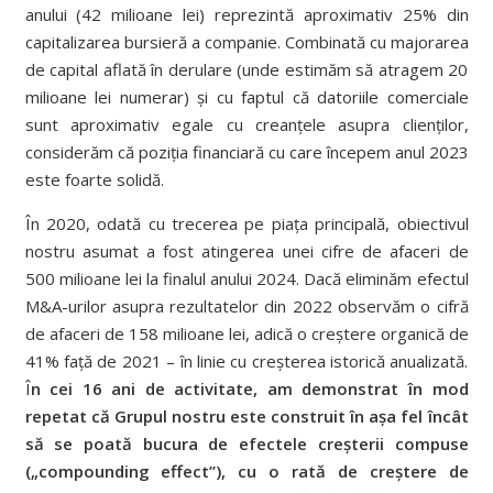
anului (42 milioane lei) reprezintă aproximativ 25% din
capitalizarea bursieră a companie. Combinată cu majorarea
de capital aflată în derulare (unde estimăm să atragem 20
milioane lei numerar) și cu faptul că datoriile comerciale
sunt aproximativ egale cu creanțele asupra clienților,
considerăm că poziția financiară cu care începem anul 2023
este foarte solidă.
În 2020, odată cu trecerea pe piața principală, obiectivul
nostru asumat a fost atingerea unei cifre de afaceri de
500 milioane lei la finalul anului 2024. Dacă eliminăm efectul
M&A-urilor asupra rezultatelor din 2022 observăm o cifră
de afaceri de 158 milioane lei, adică o creștere organică de
41% față de 2021 – în linie cu creșterea istorică anualizată.
Î
n cei 16 ani de activitate, am demonstrat în mod
repetat că Grupul nostru este construit în așa fel încât
să se poată bucura de efectele creșterii compuse
(„compounding effect”), cu o rată de creștere de