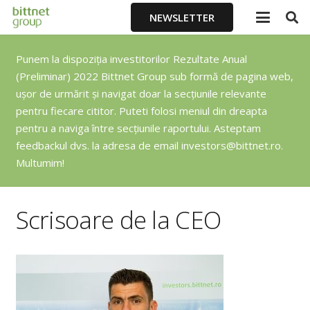
NEWSLETTER
Punem la dispoziția investitorilor Rezultate Anual
(Preliminar) 2022 Bittnet Group sub formă de pagina web,
ușor de urmărit și navigat doar la secțiunile relevante
pentru fiecare cititor. Puteti folosi meniul din dreapta
pentru a naviga între secțiunile raportului. Asteptam
feedbackul dvs. la adresa de email
investors@bittnet.ro
.
Multumim!
Scrisoare de la CEO