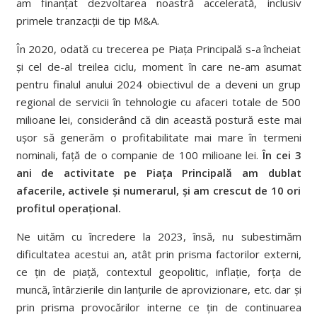
am finanțat dezvoltarea noastră accelerată, inclusiv
primele tranzacții de tip M&A.
În 2020, odată cu trecerea pe Piața Principală s-a încheiat
și cel de-al treilea ciclu, moment în care ne-am asumat
pentru finalul anului 2024 obiectivul de a deveni un grup
regional de servicii în tehnologie cu afaceri totale de 500
milioane lei, considerând că din această postură este mai
ușor să generăm o profitabilitate mai mare în termeni
nominali, față de o companie de 100 milioane lei.
În cei 3
ani de activitate pe Piața Principală am dublat
afacerile, activele și numerarul, și am crescut de 10 ori
profitul operațional.
Ne uităm cu încredere la 2023, însă, nu subestimăm
dificultatea acestui an, atât prin prisma factorilor externi,
ce țin de piață, contextul geopolitic, inflație, forța de
muncă, întârzierile din lanțurile de aprovizionare, etc. dar și
prin prisma provocărilor interne ce țin de continuarea