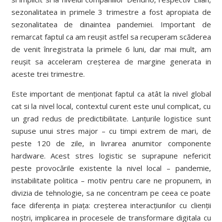
sezonalitatea in primele 3 trimestre a fost apropiata de
sezonalitatea de dinaintea pandemiei. Important de
remarcat faptul ca am reușit astfel sa recuperam scăderea
de venit înregistrata la primele 6 luni, dar mai mult, am
reușit sa acceleram creșterea de margine generata in
aceste trei trimestre.
Este important de menționat faptul ca atât la nivel global
cat si la nivel local, contextul curent este unul complicat, cu
un grad redus de predictibilitate. Lanțurile logistice sunt
supuse unui stres major – cu timpi extrem de mari, de
peste 120 de zile, in livrarea anumitor componente
hardware. Acest stres logistic se suprapune nefericit
peste provocările existente la nivel local – pandemie,
instabilitate politica – motiv pentru care ne propunem, in
divizia de tehnologie, sa ne concentram pe ceea ce poate
face diferența in piața: creșterea interacțiunilor cu clienții
noștri, implicarea in procesele de transformare digitala cu