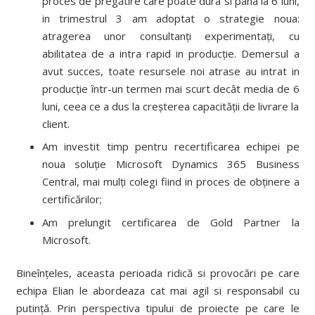
proces de pregătire care poate dura si pana la 6 luni,
in trimestrul 3 am adoptat o strategie noua:
atragerea unor consultanți experimentați, cu
abilitatea de a intra rapid in producție. Demersul a
avut succes, toate resursele noi atrase au intrat in
producție într-un termen mai scurt decât media de 6
luni, ceea ce a dus la creșterea capacității de livrare la
client.
Am investit timp pentru recertificarea echipei pe
noua soluție Microsoft Dynamics 365 Business
Central, mai mulți colegi fiind in proces de obținere a
certificărilor;
Am prelungit certificarea de Gold Partner la
Microsoft.
Bineînțeles, aceasta perioada ridică si provocări pe care
echipa Elian le abordeaza cat mai agil si responsabil cu
putință. Prin perspectiva tipului de proiecte pe care le