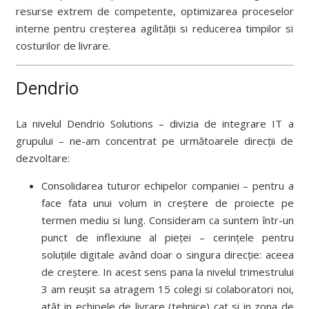
resurse extrem de competente, optimizarea proceselor
interne pentru creșterea agilității si reducerea timpilor si
costurilor de livrare.
Dendrio
La nivelul Dendrio Solutions – divizia de integrare IT a
grupului – ne-am concentrat pe următoarele direcții de
dezvoltare:
Consolidarea tuturor echipelor companiei – pentru a
face fata unui volum in creștere de proiecte pe
termen mediu si lung. Consideram ca suntem într-un
punct de inflexiune al pieței – cerințele pentru
soluțiile digitale având doar o singura direcție: aceea
de creștere. In acest sens pana la nivelul trimestrului
3 am reușit sa atragem 15 colegi si colaboratori noi,
atât in echipele de livrare (tehnice) cat si in zona de