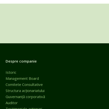
Despre companie
Istoric
Management Board
Comitete Consultative
Structura acționariatului
Guvernanță corporativă
Auditor
Testimoniale acționari