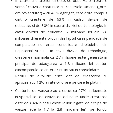
In cadrul cheltuielilor directe, se observa o crestere
semnificativa a costurilor cu resursele umane („ore-
om revandute”) – cu 40% agregat, care este compus
dintr-o crestere de 63% in cadrul diviziei de
educatie, si de 30% in cadrul diviziei de tehnologie. In
cazul diviziei de educatie, 2 milioane lei din 2.6
milioane diferenta provin din faptul ca in perioada de
comparatie nu erau consolidate cheltuielile din
Equatorial si CLC. In cazul diviziei de tehnologie,
cresterea nominala cu 2.7 milioane este generata in
principal de adaugarea a 1.8 milioane lei costuri
dincompaniile ce anterior nu intrau in consolidare.
Restul de evolutie este dat de cresterea cu
aproximativ 12% a ratelor orare pe care le platim.
Costurile de vanzare au crescut cu 27%, influentate
in special tot de divizia de educatie, unde cresterea
este de 64% in cazul cheltuielilor legate de echipa de
vanzari (de la 1.7 la 2.8 milioane lei), pe fondul