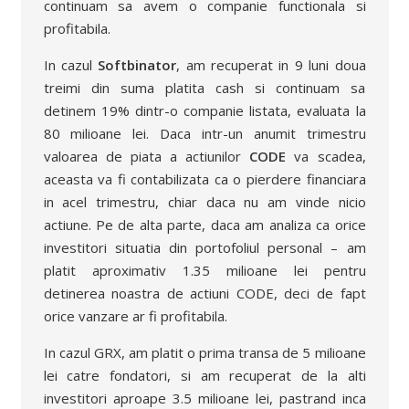
continuam sa avem o companie functionala si
profitabila.
In cazul
Softbinator
, am recuperat in 9 luni doua
treimi din suma platita cash si continuam sa
detinem 19% dintr-o companie listata, evaluata la
80 milioane lei. Daca intr-un anumit trimestru
valoarea de piata a actiunilor
CODE
va scadea,
aceasta va fi contabilizata ca o pierdere financiara
in acel trimestru, chiar daca nu am vinde nicio
actiune. Pe de alta parte, daca am analiza ca orice
investitori situatia din portofoliul personal – am
platit aproximativ 1.35 milioane lei pentru
detinerea noastra de actiuni CODE, deci de fapt
orice vanzare ar fi profitabila.
In cazul GRX, am platit o prima transa de 5 milioane
lei catre fondatori, si am recuperat de la alti
investitori aproape 3.5 milioane lei, pastrand inca