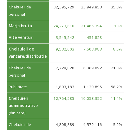
Cheltuieli de
32,395,729
23,949,853
35.3%
personal
Marja bruta
24,273,810
21,466,394
13%
Alte venituri
3,545,542
451,828
Cheltuieli de
9,532,003
7,508,988
8.5%
vanzare/distributie
Cheltuieli de
7,728,820
6,369,092
21.3%
personal
Publicitate
1,803,183
1,139,895
58.2%
Cheltuieli
12,764,585
10,053,352
11.4%
administrative
(din care)
Cheltuieli de
4,808,889
4,572,116
5.2%