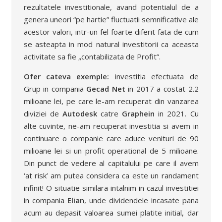
rezultatele investitionale, avand potentialul de a
genera uneori “pe hartie” fluctuatii semnificative ale
acestor valori, intr-un fel foarte diferit fata de cum
se asteapta in mod natural investitorii ca aceasta
activitate sa fie „contabilizata de Profit”.
Ofer cateva exemple:
investitia efectuata de
Grup in compania
Gecad Net
in 2017 a costat 2.2
milioane lei, pe care le-am recuperat din vanzarea
diviziei de
Autodesk
catre
Graphein
in 2021. Cu
alte cuvinte, ne-am recuperat investitia si avem in
continuare o companie care aduce venituri de 90
milioane lei si un profit operational de 5 milioane.
Din punct de vedere al capitalului pe care il avem
‘at risk’ am putea considera ca este un randament
infinit! O situatie similara intalnim in cazul investitiei
in compania
Elian
, unde dividendele incasate pana
acum au depasit valoarea sumei platite initial, dar