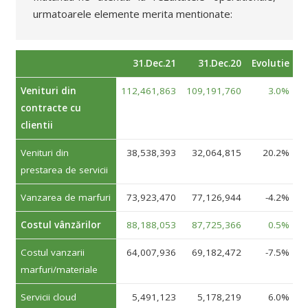
urmatoarele elemente merita mentionate:
31.Dec.21
31.Dec.20
Evolutie
Venituri din
112,461,863
109,191,760
3.0%
contracte cu
clientii
Venituri din
38,538,393
32,064,815
20.2%
prestarea de servicii
Vanzarea de marfuri
73,923,470
77,126,944
-4.2%
Costul vânzărilor
88,188,053
87,725,366
0.5%
Costul vanzarii
64,007,936
69,182,472
-7.5%
marfuri/materiale
Servicii cloud
5,491,123
5,178,219
6.0%