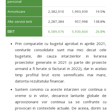
personal
Amortizare
2,382,010
1,993,939
19.5%
Alte servicii terti
2,287,384
957,998
138.8%
EBIT
6,589,676
5,930,604
26.8%
Prin comparatie cu bugetul aprobat in aprilie 2021,
veniturile consolidate sunt mai mici decat cele
bugetate, din cauza intarzierilor in livrarea
proiectelor generate in 2021 (o parte din proiecte
urmand a fi livrate si facturat in 2022), dar in acelasi
timp profitul brut este semnificativ mai mare,
datorita rezultatului financiar.
Suntem convinsi ca aceste intarzieri vor continua o
vreme si in viitor, deoarece lanturile globale de
aprovizionare vor continua sa se confrunte cu
provocari in contextele actuale. De aceea, dorim sa