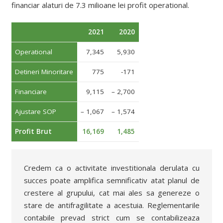
financiar alaturi de 7.3 milioane lei profit operational.
2021
2020
Operational
7,345
5,930
Detineri Minoritare
775
-171
Financiare
9,115
– 2,700
Ajustare SOP
– 1,067
– 1,574
Profit Brut
16,169
1,485
Credem ca o activitate investitionala derulata cu
succes poate amplifica semnificativ atat planul de
crestere al grupului, cat mai ales sa genereze o
stare de antifragilitate a acestuia. Reglementarile
contabile prevad strict cum se contabilizeaza