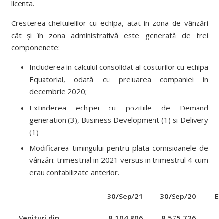
licenta.
Cresterea cheltuielilor cu echipa, atat in zona de vânzări
cât și în zona administrativă este generată de trei
componenete:
Includerea in calculul consolidat al costurilor cu echipa
Equatorial, odată cu preluarea companiei in
decembrie 2020;
Extinderea echipei cu pozitiile de Demand
generation (3), Business Development (1) si Delivery
(1)
Modificarea timingului pentru plata comisioanele de
vânzări: trimestrial in 2021 versus in trimestrul 4 cum
erau contabilizate anterior.
30/Sep/21
30/Sep/20
E
Venituri din
8,104,806
8,575,726