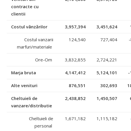
contracte cu
clientii
Costul vânzărilor
3,957,394
3,451,624
Costul vanzarii
124,540
727,404
-
marfuri/materiale
Ore-Om
3,832,855
2,724,221
Marja bruta
4,147,412
5,124,101
-
Alte venituri
876,551
302,693
1
Cheltuieli de
2,438,852
1,450,507
vanzare/distributie
Cheltuieli de
1,671,182
1,115,182
personal