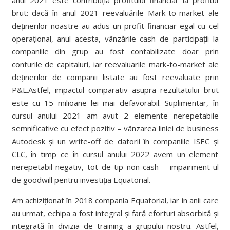
brut: dacă în anul 2021 reevaluările Mark-to-market ale
deținerilor noastre au adus un profit financiar egal cu cel
operațional, anul acesta, vânzările cash de participații la
companiile din grup au fost contabilizate doar prin
conturile de capitaluri, iar reevaluarile mark-to-market ale
deținerilor de companii listate au fost reevaluate prin
P&L.Astfel, impactul comparativ asupra rezultatului brut
este cu 15 milioane lei mai defavorabil. Suplimentar, în
cursul anului 2021 am avut 2 elemente nerepetabile
semnificative cu efect pozitiv – vânzarea liniei de business
Autodesk și un write-off de datorii în companiile ISEC și
CLC, în timp ce în cursul anului 2022 avem un element
nerepetabil negativ, tot de tip non-cash – impairment-ul
de goodwill pentru investiția Equatorial.
Am achiziționat în 2018 compania Equatorial, iar in anii care
au urmat, echipa a fost integral și fară eforturi absorbită și
integrată în divizia de training a grupului nostru. Astfel,