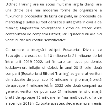
Bittnet Training are un acces mult mai larg la clienți, are
una dintre cele mai moderne forme de organizare a
fluxurilor și proceselor de lucru din piață, iar procesele de
marketing și sales au fost derulate și integrate în divizia de
training. Majoritatea covârșitoare a cifrei de afaceri este
contabilizata de compania Bittnet, iar Equatorial nu are nici
venituri, dar nici costuri semnificative.
Ca urmare a integrării echipei Equatorial,
Divizia de
Educație
a crescut de la 10 milioane la 21 milioane de lei
între anii 2019-2022, ani în care am avut pandemie,
lockdown-uri, inflație și război. În anul 2018 cele două
companii (Equatorial și Bittnet Training) au generat venituri
din educație de puțin sub 10 milioane lei și o marjă brută
de aproape 4 milioane lei. În 2022 cele două companii au
generat venituri de puțin sub 21 milioane lei și o marjă
brută de aproape 12 milioane lei (mai mult decât cifra de
afaceri din 2018!). Cu toate acestea, deoarece nu am emis