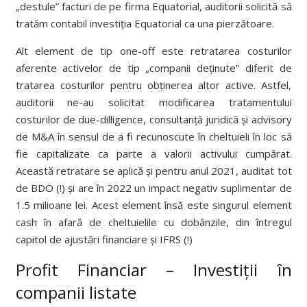
„destule” facturi de pe firma Equatorial, auditorii solicită să
tratăm contabil investiția Equatorial ca una pierzătoare.
Alt element de tip one-off este retratarea costurilor
aferente activelor de tip „companii deținute” diferit de
tratarea costurilor pentru obținerea altor active. Astfel,
auditorii ne-au solicitat modificarea tratamentului
costurilor de due-dilligence, consultanță juridică și advisory
de M&A în sensul de a fi recunoscute în cheltuieli în loc să
fie capitalizate ca parte a valorii activului cumpărat.
Această retratare se aplică și pentru anul 2021, auditat tot
de BDO (!) și are în 2022 un impact negativ suplimentar de
1.5 milioane lei. Acest element însă este singurul element
cash în afară de cheltuielile cu dobânzile, din întregul
capitol de ajustări financiare și IFRS (!)
Profit Financiar – Investiții în
companii listate