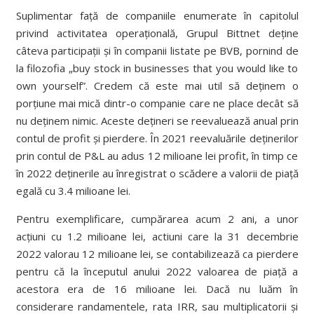
Suplimentar față de companiile enumerate în capitolul
privind activitatea operațională, Grupul Bittnet deține
câteva participații și în companii listate pe BVB, pornind de
la filozofia „buy stock in businesses that you would like to
own yourself”. Credem că este mai util să deținem o
porțiune mai mică dintr-o companie care ne place decât să
nu deținem nimic. Aceste dețineri se reevaluează anual prin
contul de profit și pierdere. În 2021 reevaluările deținerilor
prin contul de P&L au adus 12 milioane lei profit, în timp ce
în 2022 deținerile au înregistrat o scădere a valorii de piață
egală cu 3.4 milioane lei.
Pentru exemplificare, cumpărarea acum 2 ani, a unor
acțiuni cu 1.2 milioane lei, actiuni care la 31 decembrie
2022 valorau 12 milioane lei, se contabilizează ca pierdere
pentru că la începutul anului 2022 valoarea de piață a
acestora era de 16 milioane lei. Dacă nu luăm în
considerare randamentele, rata IRR, sau multiplicatorii și