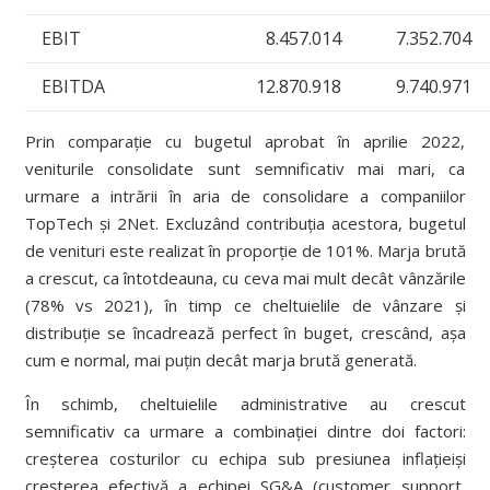
EBIT
8.457.014
7.352.704
EBITDA
12.870.918
9.740.971
Prin comparație cu bugetul aprobat în aprilie 2022,
veniturile consolidate sunt semnificativ mai mari, ca
urmare a intrării în aria de consolidare a companiilor
TopTech și 2Net. Excluzând contribuția acestora, bugetul
de venituri este realizat în proporție de 101%. Marja brută
a crescut, ca întotdeauna, cu ceva mai mult decât vânzările
(78% vs 2021), în timp ce cheltuielile de vânzare și
distribuție se încadrează perfect în buget, crescând, așa
cum e normal, mai puțin decât marja brută generată.
În schimb, cheltuielile administrative au crescut
semnificativ ca urmare a combinației dintre doi factori:
creșterea costurilor cu echipa sub presiunea inflațieiși
creșterea efectivă a echipei SG&A (customer support,