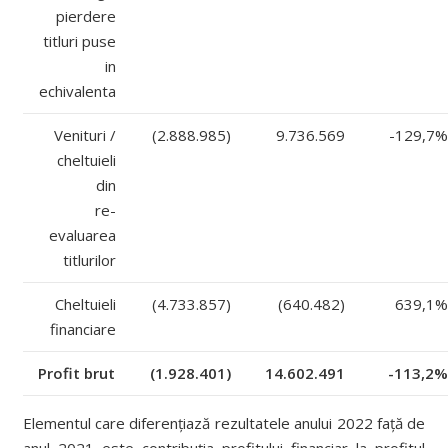
pierdere
titluri puse
in
echivalenta
Venituri /
(2.888.985)
9.736.569
-129,7%
cheltuieli
din
re-
evaluarea
titlurilor
Cheltuieli
(4.733.857)
(640.482)
639,1%
financiare
Profit brut
(1.928.401)
14.602.491
-113,2%
Elementul care diferențiază rezultatele anului 2022 față de
anul 2021 este contribuția profitului financiar la profitul