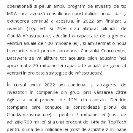
operațională și pe un amplu program de investiții de tip
M&A care vizează consolidarea portofoliului actual dar și
extinderea continuă a acestuia. În 2022 am finalizat 2
investiții (TopTech și 2Net s-au alăturat pilonului de
Cloud&Infrastructure, aducând o capacitate de a genera
venituri anuale de 100 milioane lei) , și am semnat o nouă
tranzacție: dacă primim aprobarea Consilului Concurenței,
Dataware se va alătura tot aceluiași pilon aducând încă
aproximativ 70 milioane lei capacitate anuală de generat
venituri în proiecte strategice de infrastructură.
În cursul anului 2022 am continuat și atragerea de
investitori în companiile din grup, prin vânzarea către
Agista a unui procent de 12% din capitalul Dendrio
(compania care conduce și consolidează pilonul de
Cloud&Infrastructure) – pentru 7 milioane lei (cost de
achiziție 700 mii lei) și a unui procent de 14% din TopTech
pentru suma de 3 milioane lei (cost de achiziție 2 milioane