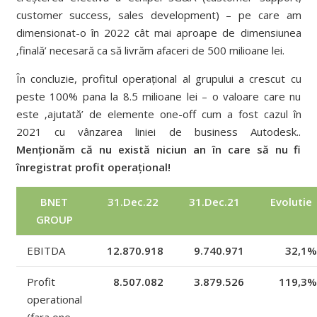
customer success, sales development) – pe care am
dimensionat-o în 2022 cât mai aproape de dimensiunea
‚finală’ necesară ca să livrăm afaceri de 500 milioane lei.
În concluzie, profitul operațional al grupului a crescut cu
peste 100% pana la 8.5 milioane lei – o valoare care nu
este ‚ajutată’ de elemente one-off cum a fost cazul în
2021 cu vânzarea liniei de business Autodesk..
Menționăm că nu există niciun an în care să nu fi
înregistrat profit operațional!
BNET
31.Dec.22
31.Dec.21
Evolutie
GROUP
EBITDA
12.870.918
9.740.971
32,1%
Profit
8.507.082
3.879.526
119,3%
operational
(fara one-