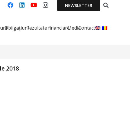
NEWSLETTER
iuni
Obligațiuni
Rezultate financiare
Media
Contact
ie 2018