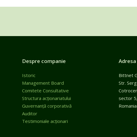
Despre companie
Adresa
Istoric
Bittnet 
Management Board
Str. Ser
Comitete Consultative
Cotroceni
Structura acționariatului
sector 5
Guvernanță corporativă
Romania
Auditor
Testimoniale acționari