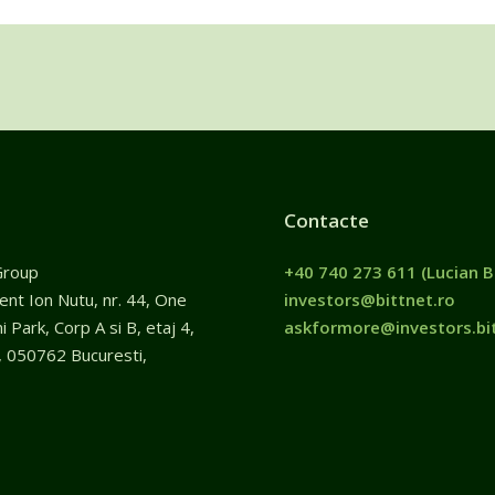
Contacte
Group
+40 740 273 611
(Lucian B
gent Ion Nutu, nr. 44, One
investors@bittnet.ro
 Park, Corp A si B, etaj 4,
askformore@investors.bit
, 050762 Bucuresti,