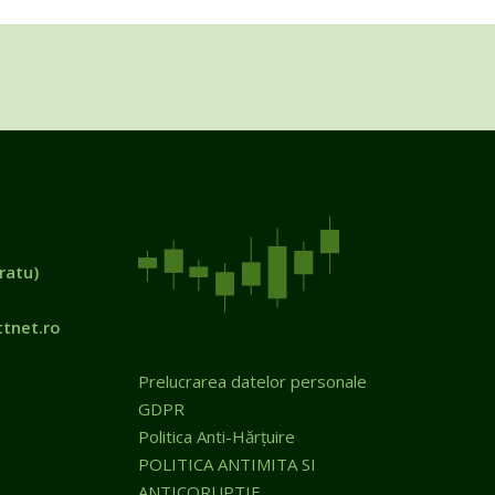
ratu)
tnet.ro
Prelucrarea datelor personale
GDPR
Politica Anti-Hărțuire
POLITICA ANTIMITA SI
ANTICORUPTIE