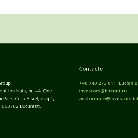
Contacte
Group
+40 740 273 611
(Lucian B
gent Ion Nutu, nr. 44, One
investors@bittnet.ro
 Park, Corp A si B, etaj 4,
askformore@investors.bit
, 050762 Bucuresti,