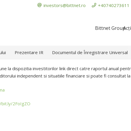
investors@bittnet.ro
+40740273611
Bittnet Group
Acț
ului
Prezentare IR
Documentul de Înregistrare Universal
pune la dispozitia investitorilor link direct catre raportul anual pe
orului independent si situatiile financiare si poate fi consultat la 
ana
//bit.ly/2FoIgZO