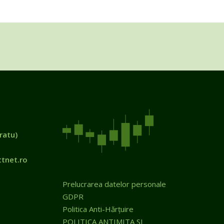
ratu)
tnet.ro
Prelucrarea datelor personale
GDPR
Politica Anti-Hărțuire
POLITICA ANTIMITA SI