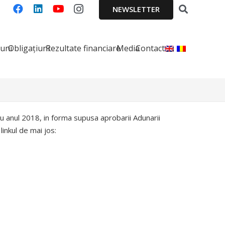
NEWSLETTER
iuni
Obligațiuni
Rezultate financiare
Media
Contact
ntru anul 2018, in forma supusa aprobarii Adunarii
linkul de mai jos: