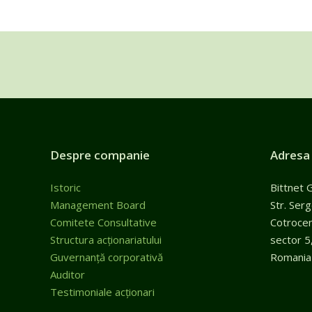
Despre companie
Adresa
Istoric
Bittnet 
Management Board
Str. Ser
Comitete Consultative
Cotroceni
Structura acționariatului
sector 5
Guvernanță corporativă
Romania
Auditor
Testimoniale acționari