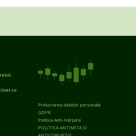
ratu)
tnet.ro
Prelucrarea datelor personale
GDPR
Politica Anti-Hărțuire
POLITICA ANTIMITA SI
ANTICORUPTIE