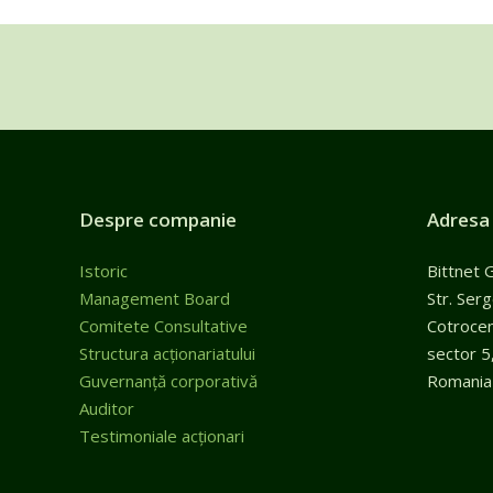
Despre companie
Adresa
Istoric
Bittnet 
Management Board
Str. Ser
Comitete Consultative
Cotroceni
Structura acționariatului
sector 5
Guvernanță corporativă
Romania
Auditor
Testimoniale acționari