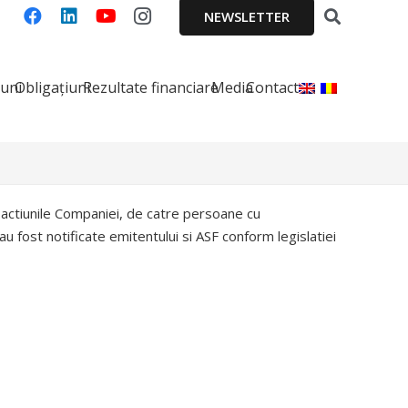
NEWSLETTER
iuni
Obligațiuni
Rezultate financiare
Media
Contact
actiunile Companiei, de catre persoane cu
 fost notificate emitentului si ASF conform legislatiei