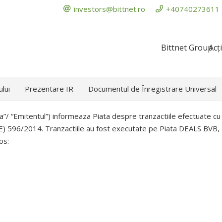
investors@bittnet.ro
+40740273611
Bittnet Group
Acț
ului
Prezentare IR
Documentul de Înregistrare Universal
/ “Emitentul”) informeaza Piata despre tranzactiile efectuate cu 
) 596/2014. Tranzactiile au fost executate pe Piata DEALS BVB, au
os:
2