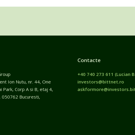
Contacte
Group
+40 740 273 611
(Lucian B
gent Ion Nutu, nr. 44, One
investors@bittnet.ro
 Park, Corp A si B, etaj 4,
askformore@investors.bit
, 050762 Bucuresti,