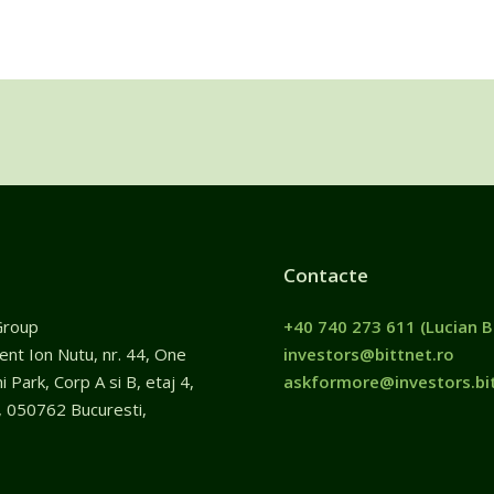
Contacte
Group
+40 740 273 611
(Lucian B
gent Ion Nutu, nr. 44, One
investors@bittnet.ro
 Park, Corp A si B, etaj 4,
askformore@investors.bit
, 050762 Bucuresti,