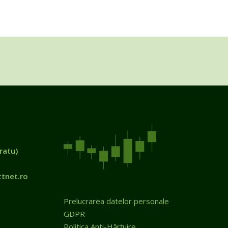
ratu)
tnet.ro
Prelucrarea datelor personale
GDPR
Politica Anti-Hărțuire