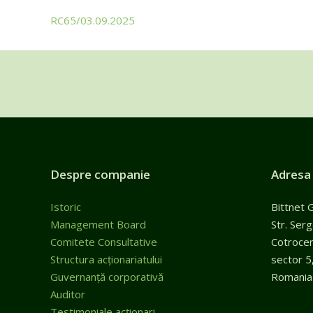
RC65/03.09.2025
Despre companie
Adresa
Istoric
Bittnet 
Management Board
Str. Ser
Comitete Consultative
Cotroceni
Structura acționariatului
sector 5
Guvernanță corporativă
Romania
Auditor
Testimoniale acționari