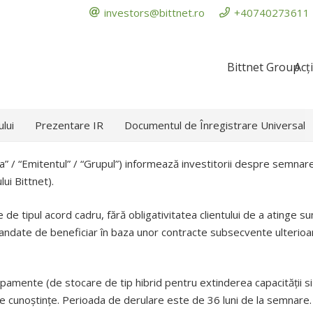
investors@bittnet.ro
+40740273611
Bittnet Group
Acț
ului
Prezentare IR
Documentul de Înregistrare Universal
” / “Emitentul” / “Grupul”) informează investitorii despre semnar
lui Bittnet).
e de tipul acord cadru, fără obligativitatea clientului de a atinge
ate de beneficiar în baza unor contracte subsecvente ulterioare. 
pamente (de stocare de tip hibrid pentru extinderea capacității si s
 de cunoștințe. Perioada de derulare este de 36 luni de la semnare.