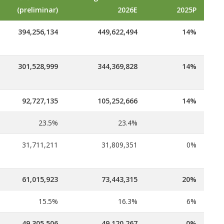
(preliminar)
2026E
2025P
394,256,134
449,622,494
14%
301,528,999
344,369,828
14%
92,727,135
105,252,666
14%
23.5%
23.4%
31,711,211
31,809,351
0%
61,015,923
73,443,315
20%
15.5%
16.3%
6%
49,305,506
49,120,267
0%