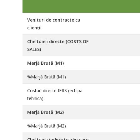
Venituri de contracte cu
clienții
Cheltuieli directe (COSTS OF
SALES)
Marjă Brută (M1)
%Marjă Brută (M1)
Costuri directe IFRS (echipa
tehnică)
Marjă Brută (M2)
%Marjă Brută (M2)
Cheltuieli indirecte, din care