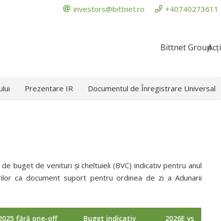
investors@bittnet.ro
+40740273611
Bittnet Group
Acț
ului
Prezentare IR
Documentul de Înregistrare Universal
 de buget de venituri și cheltuieli (BVC) indicativ pentru anul
orilor ca document suport pentru ordinea de zi a Adunarii
2025 fără one-off
Buget indicativ
2026E vs