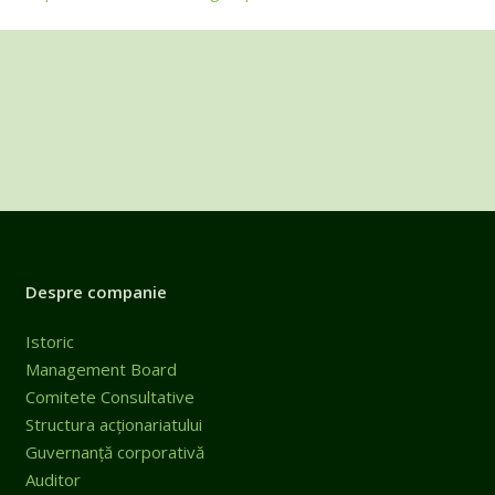
Despre companie
Istoric
Management Board
Comitete Consultative
Structura acționariatului
Guvernanță corporativă
Auditor