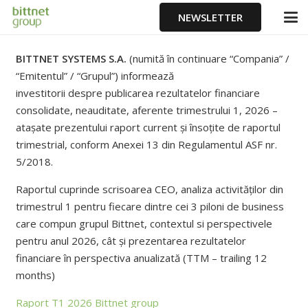
NEWSLETTER
BITTNET SYSTEMS S.A.
(numită
î
n continuare “Compania” /
“Emitentul” / “Grupul”) informează
investitorii
despre
publicarea rezultatelor financiare
consolidate, neauditate, aferente trimestrului 1, 2026 –
atașate prezentului raport current și însoțite de raportul
trimestrial, conform Anexei 13 din Regulamentul ASF nr.
5/2018.
Raportul cuprinde scrisoarea CEO, analiza activităților din
trimestrul 1 pentru fiecare dintre cei 3 piloni de business
care compun grupul Bittnet, contextul si perspectivele
pentru anul 2026, cât și prezentarea rezultatelor
financiare în perspectiva anualizată (TTM – trailing 12
months)
Raport T1 2026 Bittnet group