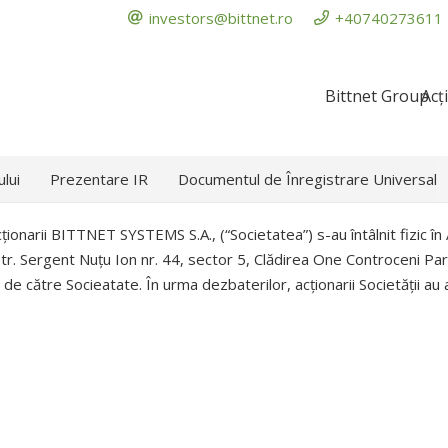
investors@bittnet.ro
+40740273611
Bittnet Group
Acț
ului
Prezentare IR
Documentul de Înregistrare Universal
ționarii BITTNET SYSTEMS S.A., (“Societatea”) s-au întâlnit fizic 
Str. Sergent Nuțu Ion nr. 44, sector 5, Clădirea One Controceni Par
r de către Socieatate. În urma dezbaterilor, acționarii Societății a