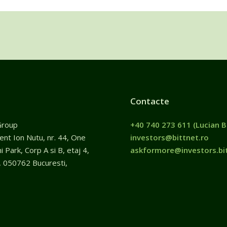
Contacte
Group
+40 740 273 611
(Lucian B
gent Ion Nutu, nr. 44, One
investors@bittnet.ro
 Park, Corp A si B, etaj 4,
askformore@investors.bit
, 050762 Bucuresti,