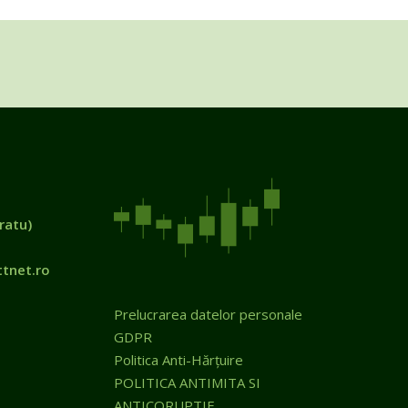
ratu)
tnet.ro
Prelucrarea datelor personale
GDPR
Politica Anti-Hărțuire
POLITICA ANTIMITA SI
ANTICORUPTIE