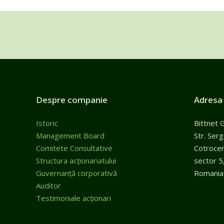
Despre companie
Adresa
Istoric
Bittnet 
Management Board
Str. Ser
Comitete Consultative
Cotroceni
Structura acționariatului
sector 5
Guvernanță corporativă
Romania
Auditor
Testimoniale acționari