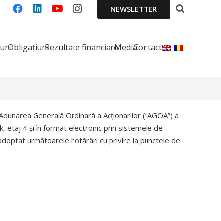
NEWSLETTER
iuni
Obligațiuni
Rezultate financiare
Media
Contact
în Adunarea Generală Ordinară a Acționarilor (“AGOA”) a
k, etaj 4 și în format electronic prin sistemele de
u adoptat următoarele hotărâri cu privire la punctele de