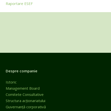
Raportare ESEF
Despre companie
Istoric
Management Board
Comitete Consultative
Structura acționariatului
Guvernanță corporativă